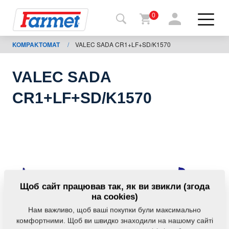
0
KOMPAKTOMAT
/
VALEC SADA CR1+LF+SD/K1570
Назад
на
сайт
VALEC SADA
Магазин
CR1+LF+SD/K1570
Farmet
Мої
машини
Завантаження
Щоб сайт працював так, як ви звикли (згода
на cookies)
Нам важливо, щоб ваші покупки були максимально
Контакти
комфортними. Щоб ви швидко знаходили на нашому сайті