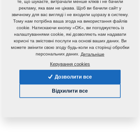
те, що шукаєте, витрачали менше кліків і не бачили
рекламу, яка вам не цікава. Щоб ви бачили сайт у
звичному для вас вигляді і не входили щоразу в систему.
Тому нам потрібна ваша згода на використання файлів
cookie. Натискаючи кнопку «OK», ви погоджуєтесь із
налаштуваннями cookie, які дозволяють нам надавати
корисні та змістовні послуги на основі ваших даних. Ви
можете змінити свою згоду будь-коли на сторінці обробки
персональних даних.
Детальніше
Код продукту:
3011923P1
Керування cookies
Дана запасна частина також застосовується і для
Дозволити все
наступного обладнання:
KOMPAKTOMAT
Відхилити все
Маса:
554,8880 Кг