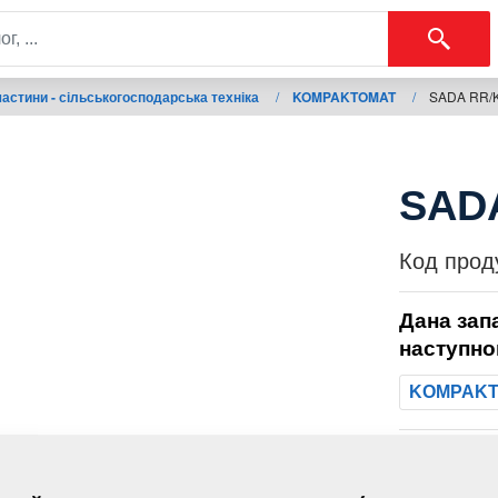
астини - сільськогосподарська техніка
/
KOMPAKTOMAT
/
SADA RR/
SADA
Код прод
Дана зап
наступно
KOMPAK
Маса: