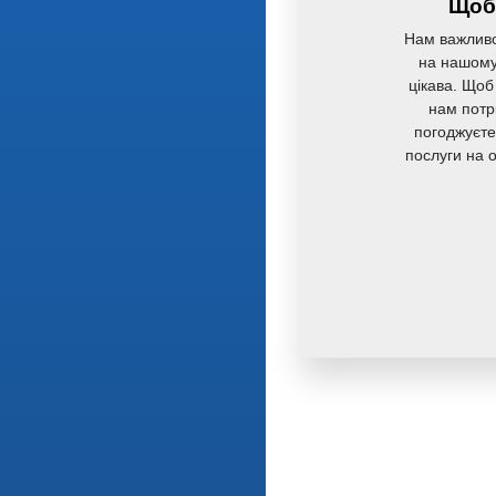
Щоб 
Нам важливо
на нашому 
цікава. Щоб
нам потр
погоджуєте
послуги на 