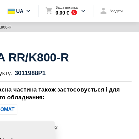
Ваша покупка
UA
Вводити
0,00 €
0
K800-R
 RR/K800-R
укту:
3011988P1
асна частина також застосовується і для
го обладнання:
TOMAT
1059,0800 Кг