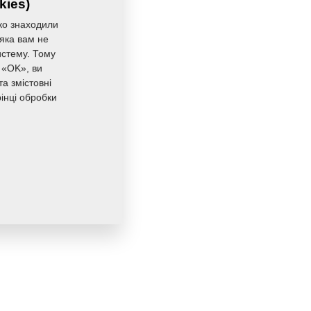
kies)
ко знаходили
 яка вам не
истему. Тому
 «OK», ви
а змістовні
інці обробки