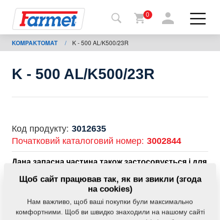
0
KOMPAKTOMAT
/
K - 500 AL/K500/23R
Назад
на
сайт
K - 500 AL/K500/23R
Магазин
Farmet
Мої
Код продукту:
3012635
машини
Початковий каталоговий номер:
3002844
Дана запасна частина також застосовується і для
Завантаження
наступного обладнання:
Щоб сайт працював так, як ви звикли (згода
на cookies)
KOMPAKTOMAT
Нам важливо, щоб ваші покупки були максимально
Контакти
комфортними. Щоб ви швидко знаходили на нашому сайті
Маса:
476,9290 Кг