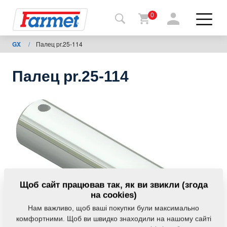
0
GX
/
Палец pr.25-114
Назад
на
сайт
Палец pr.25-114
Магазин
Farmet
Мої
машини
Завантаження
Щоб сайт працював так, як ви звикли (згода
на cookies)
Нам важливо, щоб ваші покупки були максимально
Контакти
комфортними. Щоб ви швидко знаходили на нашому сайті