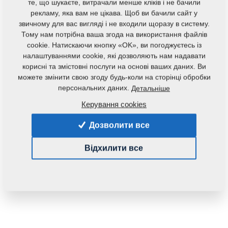
те, що шукаєте, витрачали менше кліків і не бачили
рекламу, яка вам не цікава. Щоб ви бачили сайт у
звичному для вас вигляді і не входили щоразу в систему.
Тому нам потрібна ваша згода на використання файлів
cookie. Натискаючи кнопку «OK», ви погоджуєтесь із
налаштуваннями cookie, які дозволяють нам надавати
корисні та змістовні послуги на основі ваших даних. Ви
Код продукту:
4001560
можете змінити свою згоду будь-коли на сторінці обробки
персональних даних.
Детальніше
Дана запасна частина також застосовується і для
Керування cookies
наступного обладнання:
Дозволити все
GX
Відхилити все
Маса:
0,4210 Кг