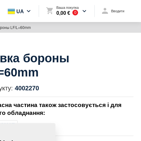
Ваша покупка
UA
Вводити
0,00 €
0
ороны LF/L=60mm
вка бороны
L=60mm
укту:
4002270
асна частина також застосовується і для
го обладнання:
TOMAT