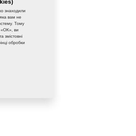
kies)
0,1780 Кг
ко знаходили
 яка вам не
истему. Тому
 «OK», ви
а змістовні
інці обробки