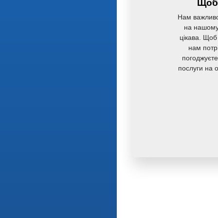
Щоб 
Нам важливо
на нашому 
цікава. Щоб
нам потр
погоджуєте
послуги на 