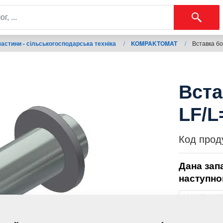
астини - сільськогосподарська техніка
/
KOMPAKTOMAT
/
Вставка б
Вста
LF/
Код прод
Дана зап
наступно
KOMPAK