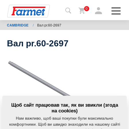
0
CAMBRIDGE
/
Вал pr.60-2697
Назад
на
сайт
Вал pr.60-2697
Магазин
Farmet
Мої
машини
Завантаження
Щоб сайт працював так, як ви звикли (згода
на cookies)
Нам важливо, щоб ваші покупки були максимально
Контакти
комфортними. Щоб ви швидко знаходили на нашому сайті