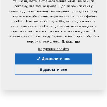
те, що шукаєте, витрачали менше кліків і не бачили
рекламу, яка вам не цікава. Щоб ви бачили сайт у
звичному для вас вигляді і не входили щоразу в систему.
Тому нам потрібна ваша згода на використання файлів
cookie. Натискаючи кнопку «OK», ви погоджуєтесь із
налаштуваннями cookie, які дозволяють нам надавати
корисні та змістовні послуги на основі ваших даних. Ви
Код продукту:
4002985
можете змінити свою згоду будь-коли на сторінці обробки
персональних даних.
Детальніше
Дана запасна частина також застосовується і для
Керування cookies
наступного обладнання:
Дозволити все
CAMBRIDGE
Відхилити все
Маса:
59,0120 Кг