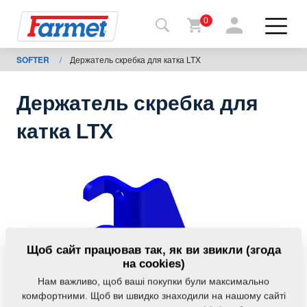
0
SOFTER
/
Держатель скребка для катка LTX
Назад
на
сайт
Держатель скребка для
Магазин
катка LTX
Farmet
Мої
машини
Завантаження
Щоб сайт працював так, як ви звикли (згода
на cookies)
Нам важливо, щоб ваші покупки були максимально
Контакти
комфортними. Щоб ви швидко знаходили на нашому сайті