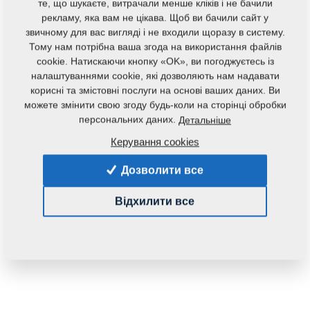
те, що шукаєте, витрачали менше кліків і не бачили
рекламу, яка вам не цікава. Щоб ви бачили сайт у
звичному для вас вигляді і не входили щоразу в систему.
Тому нам потрібна ваша згода на використання файлів
cookie. Натискаючи кнопку «OK», ви погоджуєтесь із
налаштуваннями cookie, які дозволяють нам надавати
корисні та змістовні послуги на основі ваших даних. Ви
можете змінити свою згоду будь-коли на сторінці обробки
персональних даних.
Детальніше
Код продукту:
4007597
Керування cookies
Дана запасна частина також застосовується і для
Дозволити все
наступного обладнання:
SOFTER
Відхилити все
Маса:
1,1200 Кг