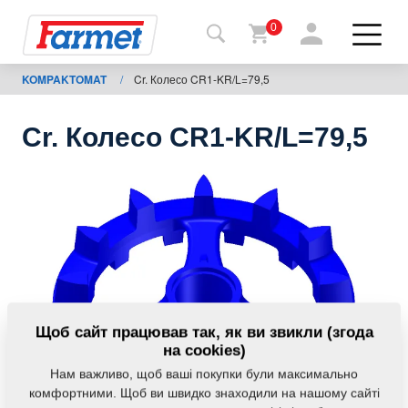
0
KOMPAKTOMAT
/
Cr. Колесо CR1-KR/L=79,5
Назад
на
сайт
Cr. Колесо CR1-KR/L=79,5
Магазин
Farmet
Мої
машини
Завантаження
Щоб сайт працював так, як ви звикли (згода
на cookies)
Нам важливо, щоб ваші покупки були максимально
Контакти
комфортними. Щоб ви швидко знаходили на нашому сайті