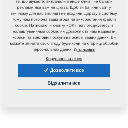
те, що шукаєте, витрачали менше кліків і не бачили
рекламу, яка вам не цікава. Щоб ви бачили сайт у
звичному для вас вигляді і не входили щоразу в систему.
Тому нам потрібна ваша згода на використання файлів
cookie. Натискаючи кнопку «OK», ви погоджуєтесь із
налаштуваннями cookie, які дозволяють нам надавати
корисні та змістовні послуги на основі ваших даних. Ви
Код продукту:
4008133
можете змінити свою згоду будь-коли на сторінці обробки
Початковий каталоговий номер:
персональних даних.
Детальніше
4006818
4000324
Керування cookies
Дана запасна частина також застосовується і для
Дозволити все
наступного обладнання:
Відхилити все
KOMPAKTOMAT
Маса:
14,2010 Кг