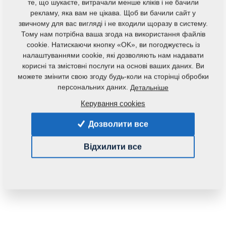
те, що шукаєте, витрачали менше кліків і не бачили
рекламу, яка вам не цікава. Щоб ви бачили сайт у
звичному для вас вигляді і не входили щоразу в систему.
Тому нам потрібна ваша згода на використання файлів
cookie. Натискаючи кнопку «OK», ви погоджуєтесь із
налаштуваннями cookie, які дозволяють нам надавати
корисні та змістовні послуги на основі ваших даних. Ви
можете змінити свою згоду будь-коли на сторінці обробки
персональних даних.
Детальніше
Код продукту:
4010386
Керування cookies
Дана запасна частина також застосовується і для
Дозволити все
наступного обладнання:
KOMPAKTOMAT
Відхилити все
Маса:
1,2520 Кг