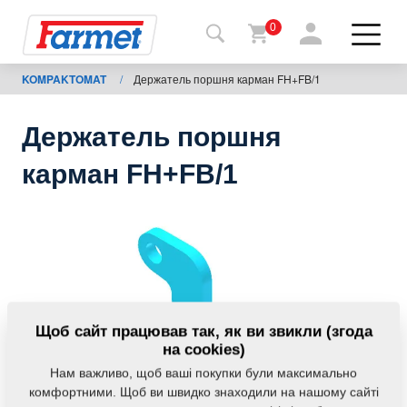
0
KOMPAKTOMAT
/
Держатель поршня карман FH+FB/1
Назад
на
сайт
Держатель поршня
Магазин
карман FH+FB/1
Farmet
Мої
машини
Завантаження
Щоб сайт працював так, як ви звикли (згода
на cookies)
Нам важливо, щоб ваші покупки були максимально
Контакти
комфортними. Щоб ви швидко знаходили на нашому сайті