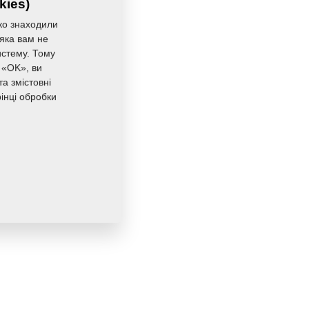
kies)
0,5690 Кг
ко знаходили
 яка вам не
истему. Тому
 «OK», ви
а змістовні
інці обробки