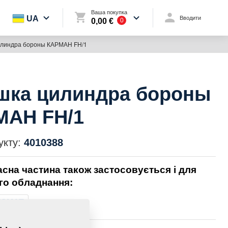
Ваша покупка
UA
Вводити
0,00 €
0
линдра бороны КАРМАН FH/1
шка цилиндра бороны
МАН FH/1
укту:
4010388
асна частина також застосовується і для
го обладнання:
TOMAT