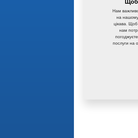
Щоб 
Нам важливо
на нашому 
цікава. Щоб
нам потр
погоджуєте
послуги на 