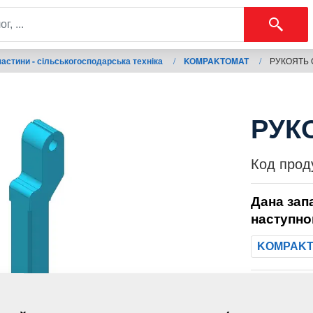
астини - сільськогосподарська техніка
/
KOMPAKTOMAT
/
РУКОЯТЬ 
РУК
Код прод
Дана зап
наступно
KOMPAK
Маса: