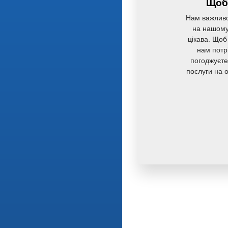
Щоб 
Нам важливо
на нашому 
цікава. Щоб
нам потр
погоджуєте
послуги на 