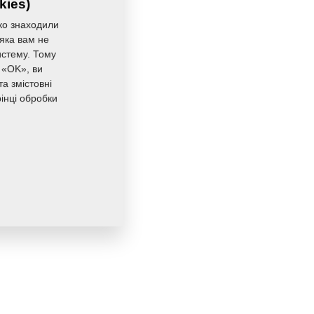
kies)
ко знаходили
 яка вам не
истему. Тому
 «OK», ви
а змістовні
інці обробки