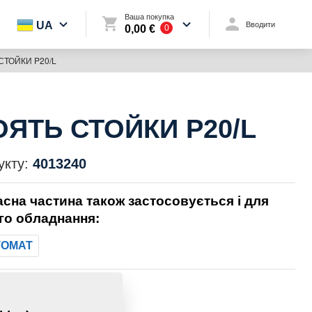
Ваша покупка
UA
Вводити
0,00 €
0
СТОЙКИ P20/L
ОЯТЬ СТОЙКИ P20/L
укту:
4013240
асна частина також застосовується і для
го обладнання:
TOMAT
0,5080 Кг