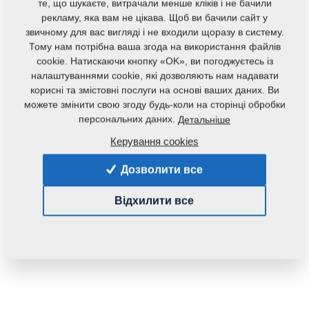
те, що шукаєте, витрачали менше кліків і не бачили
рекламу, яка вам не цікава. Щоб ви бачили сайт у
звичному для вас вигляді і не входили щоразу в систему.
Тому нам потрібна ваша згода на використання файлів
cookie. Натискаючи кнопку «OK», ви погоджуєтесь із
налаштуваннями cookie, які дозволяють нам надавати
корисні та змістовні послуги на основі ваших даних. Ви
Код продукту:
4014030
можете змінити свою згоду будь-коли на сторінці обробки
персональних даних.
Детальніше
Дана запасна частина також застосовується і для
Керування cookies
наступного обладнання:
Дозволити все
KOMPAKTOMAT
Відхилити все
Маса:
0,3040 Кг