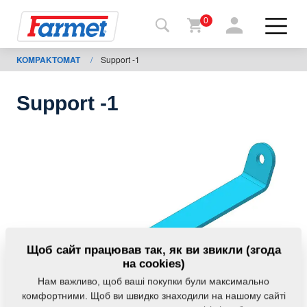
0
KOMPAKTOMAT
/
Support -1
Назад
на
сайт
Support -1
Магазин
Farmet
Мої
машини
Завантаження
Щоб сайт працював так, як ви звикли (згода
на cookies)
Нам важливо, щоб ваші покупки були максимально
Контакти
комфортними. Щоб ви швидко знаходили на нашому сайті