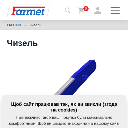
0
FALCON
/
Чизель
Назад
на
сайт
Чизель
Магазин
Farmet
Мої
машини
Завантаження
Щоб сайт працював так, як ви звикли (згода
на cookies)
Нам важливо, щоб ваші покупки були максимально
Контакти
комфортними. Щоб ви швидко знаходили на нашому сайті