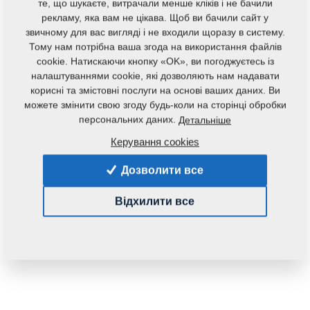
те, що шукаєте, витрачали менше кліків і не бачили
рекламу, яка вам не цікава. Щоб ви бачили сайт у
звичному для вас вигляді і не входили щоразу в систему.
Тому нам потрібна ваша згода на використання файлів
cookie. Натискаючи кнопку «OK», ви погоджуєтесь із
налаштуваннями cookie, які дозволяють нам надавати
корисні та змістовні послуги на основі ваших даних. Ви
Код продукту:
4014100
можете змінити свою згоду будь-коли на сторінці обробки
персональних даних.
Детальніше
Дана запасна частина також застосовується і для
Керування cookies
наступного обладнання:
Дозволити все
FALCON
Відхилити все
Маса:
1,0230 Кг