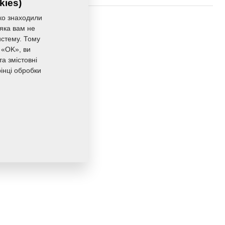
kies)
ко знаходили
4,6330 Кг
 яка вам не
истему. Тому
 «OK», ви
а змістовні
інці обробки