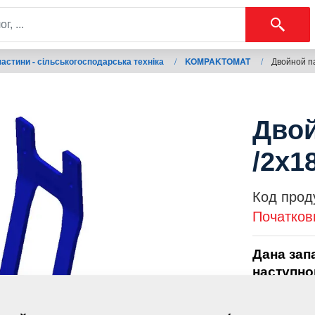
астини - сільськогосподарська техніка
/
KOMPAKTOMAT
/
Двойной па
Двой
/2x1
Код прод
Початков
Дана зап
наступно
KOMPAK