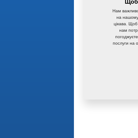
Щоб 
Нам важливо
на нашому 
цікава. Щоб
нам потр
погоджуєте
послуги на 