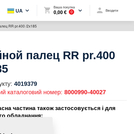
Ваша покупка
UA
Вводити
0,00 €
0
лец RR pr.400 /2x185
ной палец RR pr.400
85
укту:
4019379
ий каталоговий номер:
8000990-40027
асна частина також застосовується і для
го обладнання:
TOMAT