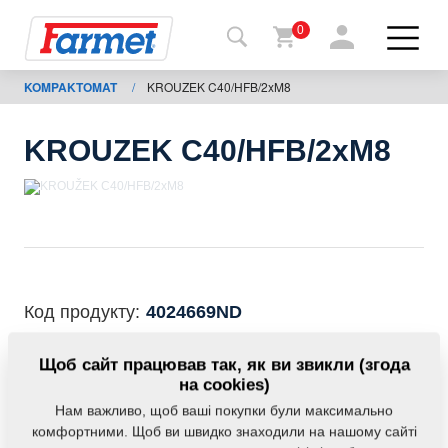
0
KOMPAKTOMAT
/
KROUZEK C40/HFB/2xM8
Назад
на
сайт
KROUZEK C40/HFB/2xM8
Магазин
Farmet
Мої
машини
Код продукту:
4024669ND
Завантаження
Дана запасна частина також застосовується і для
Щоб сайт працював так, як ви звикли (згода
наступного обладнання:
на cookies)
Нам важливо, щоб ваші покупки були максимально
Контакти
KOMPAKTOMAT
комфортними. Щоб ви швидко знаходили на нашому сайті