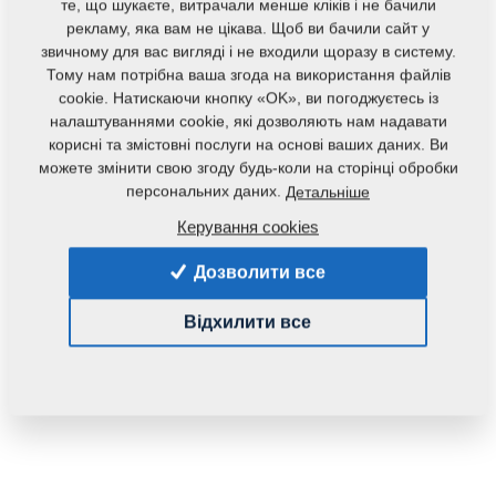
те, що шукаєте, витрачали менше кліків і не бачили
рекламу, яка вам не цікава. Щоб ви бачили сайт у
звичному для вас вигляді і не входили щоразу в систему.
Тому нам потрібна ваша згода на використання файлів
cookie. Натискаючи кнопку «OK», ви погоджуєтесь із
налаштуваннями cookie, які дозволяють нам надавати
корисні та змістовні послуги на основі ваших даних. Ви
Код продукту:
8000540-90354
можете змінити свою згоду будь-коли на сторінці обробки
персональних даних.
Детальніше
Дана запасна частина також застосовується і для
Керування cookies
наступного обладнання:
Дозволити все
EXCELENT
Відхилити все
Маса:
0,0720 Кг