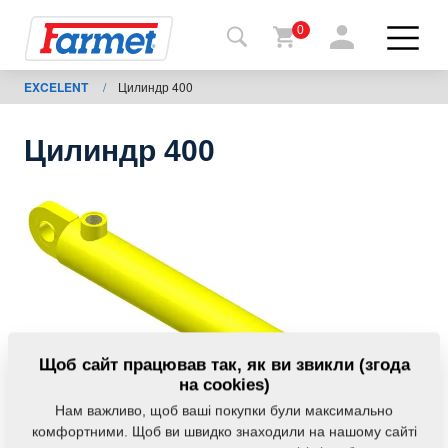
0
EXCELENT
/
Цилиндр 400
Назад
на
сайт
Цилиндр 400
Магазин
Farmet
Мої
машини
Завантаження
Щоб сайт працював так, як ви звикли (згода
на cookies)
Нам важливо, щоб ваші покупки були максимально
Контакти
комфортними. Щоб ви швидко знаходили на нашому сайті