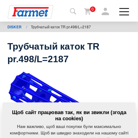
0
DISKER
/
Трубчатый каток TR pr.498/L=2187
Назад
на
сайт
Трубчатый каток TR
Магазин
pr.498/L=2187
Farmet
Мої
машини
Завантаження
Щоб сайт працював так, як ви звикли (згода
на cookies)
Нам важливо, щоб ваші покупки були максимально
Контакти
комфортними. Щоб ви швидко знаходили на нашому сайті