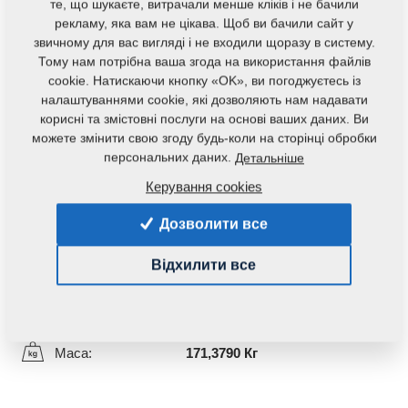
те, що шукаєте, витрачали менше кліків і не бачили
рекламу, яка вам не цікава. Щоб ви бачили сайт у
звичному для вас вигляді і не входили щоразу в систему.
Тому нам потрібна ваша згода на використання файлів
cookie. Натискаючи кнопку «OK», ви погоджуєтесь із
налаштуваннями cookie, які дозволяють нам надавати
корисні та змістовні послуги на основі ваших даних. Ви
можете змінити свою згоду будь-коли на сторінці обробки
персональних даних.
Детальніше
Код продукту:
8000648-20012
Керування cookies
Початковий каталоговий номер:
8000648-20011
Дозволити все
Дана запасна частина також застосовується і для
Відхилити все
наступного обладнання:
DISKER
Маса:
171,3790 Кг