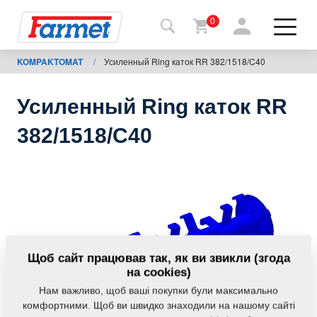
0
KOMPAKTOMAT
/
Усиленный Ring каток RR 382/1518/C40
Назад
на
сайт
Усиленный Ring каток RR
Магазин
382/1518/C40
Farmet
Мої
машини
Завантаження
Щоб сайт працював так, як ви звикли (згода
на cookies)
Нам важливо, щоб ваші покупки були максимально
Контакти
комфортними. Щоб ви швидко знаходили на нашому сайті