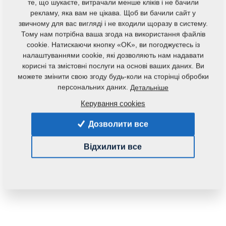
те, що шукаєте, витрачали менше кліків і не бачили
рекламу, яка вам не цікава. Щоб ви бачили сайт у
звичному для вас вигляді і не входили щоразу в систему.
Тому нам потрібна ваша згода на використання файлів
cookie. Натискаючи кнопку «OK», ви погоджуєтесь із
налаштуваннями cookie, які дозволяють нам надавати
корисні та змістовні послуги на основі ваших даних. Ви
можете змінити свою згоду будь-коли на сторінці обробки
персональних даних.
Детальніше
Код продукту:
8000990-30094
Керування cookies
Дана запасна частина також застосовується і для
Дозволити все
наступного обладнання:
KOMPAKTOMAT
Відхилити все
Маса:
85,1080 Кг