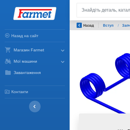
Назад
Вступ
/
Запч
Назад на сайт
Магазин Farmet
Мої машини
Завантаження
Контакти