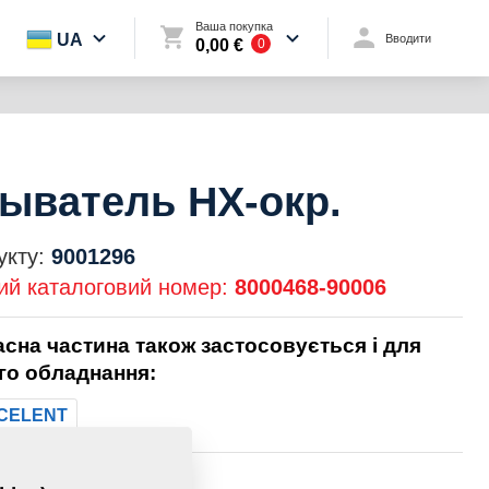
Ваша покупка
UA
Вводити
0,00 €
0
ыватель НХ-окр.
укту:
9001296
ий каталоговий номер:
8000468-90006
асна частина також застосовується і для
го обладнання:
CELENT
2,6230 Кг