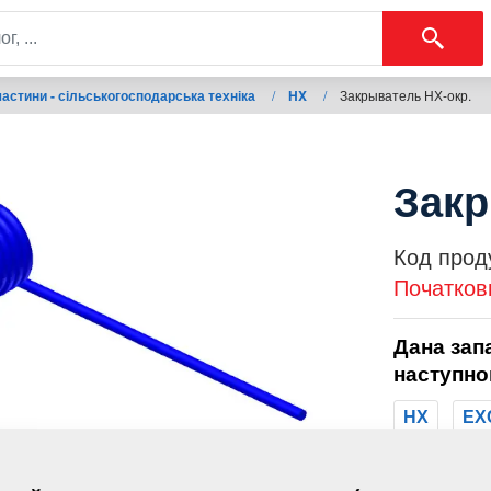
астини - сільськогосподарська техніка
/
HX
/
Закрыватель НХ-окр.
Закр
Код прод
Початков
Дана зап
наступно
HX
EX
Маса: