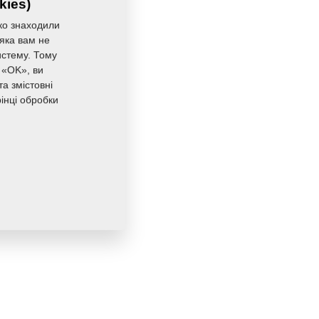
kies)
ко знаходили
 яка вам не
истему. Тому
 «OK», ви
а змістовні
інці обробки