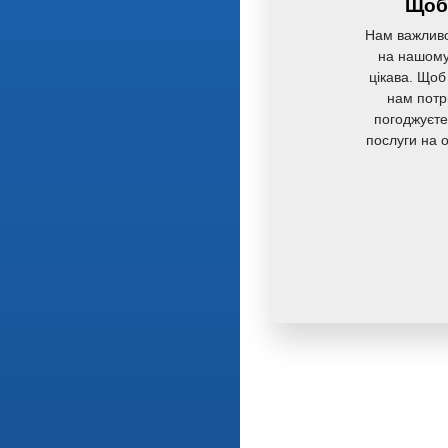
Щоб 
Нам важливо
на нашому 
цікава. Щоб
нам потр
погоджуєте
послуги на 