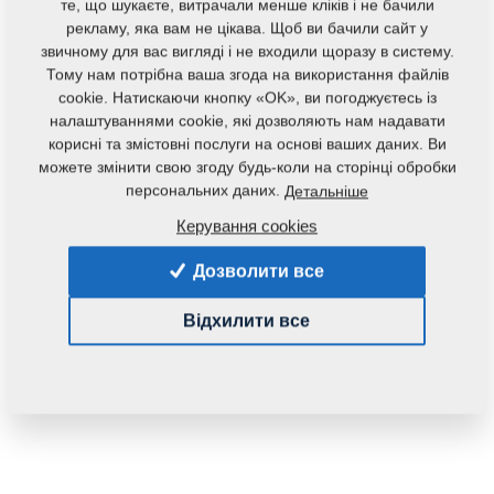
те, що шукаєте, витрачали менше кліків і не бачили
рекламу, яка вам не цікава. Щоб ви бачили сайт у
звичному для вас вигляді і не входили щоразу в систему.
Тому нам потрібна ваша згода на використання файлів
cookie. Натискаючи кнопку «OK», ви погоджуєтесь із
налаштуваннями cookie, які дозволяють нам надавати
корисні та змістовні послуги на основі ваших даних. Ви
Код продукту:
9002029
можете змінити свою згоду будь-коли на сторінці обробки
персональних даних.
Детальніше
Дана запасна частина також застосовується і для
Керування cookies
наступного обладнання:
Дозволити все
EXCELENT
Відхилити все
Маса:
1,3910 Кг