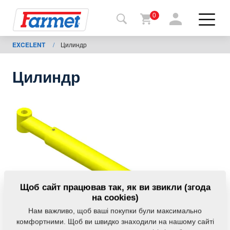
0
EXCELENT
/
Цилиндр
Назад
на
сайт
Цилиндр
Магазин
Farmet
Мої
машини
Завантаження
Щоб сайт працював так, як ви звикли (згода
на cookies)
Нам важливо, щоб ваші покупки були максимально
Контакти
комфортними. Щоб ви швидко знаходили на нашому сайті