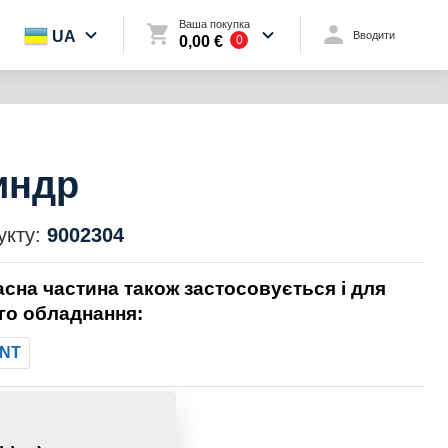
Ваша покупка
UA
Вводити
0,00 €
0
индр
укту:
9002304
асна частина також застосовується і для
го обладнання:
NT
1,5000 Кг