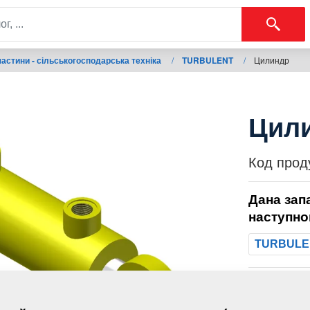
астини - сільськогосподарська техніка
/
TURBULENT
/
Цилиндр
Цил
Код прод
Дана зап
наступно
TURBULE
Маса: