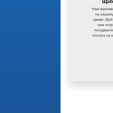
Щоб 
Нам важливо
на нашому 
цікава. Щоб
нам потр
погоджуєте
послуги на 