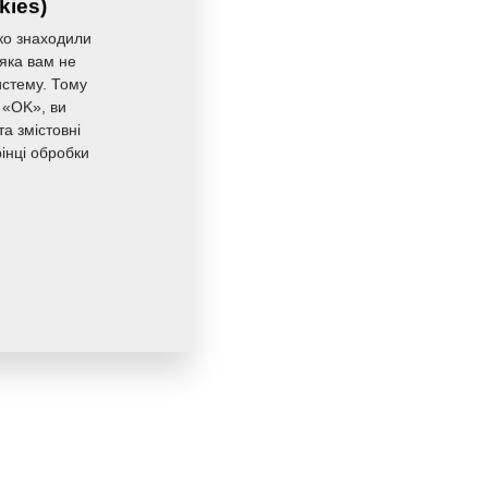
kies)
ко знаходили
 яка вам не
истему. Тому
 «OK», ви
а змістовні
інці обробки