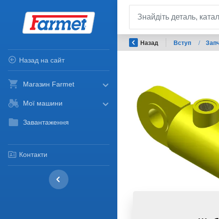
Назад
Вступ
/
Запч
Назад на сайт
Магазин Farmet
Мої машини
Завантаження
Контакти