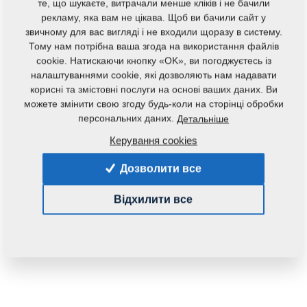
те, що шукаєте, витрачали менше кліків і не бачили
рекламу, яка вам не цікава. Щоб ви бачили сайт у
звичному для вас вигляді і не входили щоразу в систему.
Тому нам потрібна ваша згода на використання файлів
Код продукту:
9002941
cookie. Натискаючи кнопку «OK», ви погоджуєтесь із
налаштуваннями cookie, які дозволяють нам надавати
Дана запасна частина також застосовується і для
корисні та змістовні послуги на основі ваших даних. Ви
наступного обладнання:
можете змінити свою згоду будь-коли на сторінці обробки
FALCON
персональних даних.
Детальніше
Керування cookies
Маса:
4,2870 Кг
Дозволити все
Відхилити все