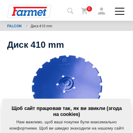
0
FALCON
/
Диск 410 mm
Назад
на
сайт
Диск 410 mm
Магазин
Farmet
Мої
машини
Завантаження
Щоб сайт працював так, як ви звикли (згода
на cookies)
Нам важливо, щоб ваші покупки були максимально
Контакти
комфортними. Щоб ви швидко знаходили на нашому сайті