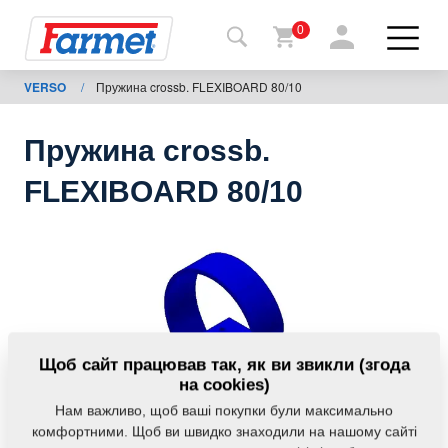
0
VERSO
/
Пружина crossb. FLEXIBOARD 80/10
Назад
на
сайт
Пружина crossb.
Магазин
FLEXIBOARD 80/10
Farmet
Мої
машини
Завантаження
Щоб сайт працював так, як ви звикли (згода
на cookies)
Нам важливо, щоб ваші покупки були максимально
Контакти
комфортними. Щоб ви швидко знаходили на нашому сайті