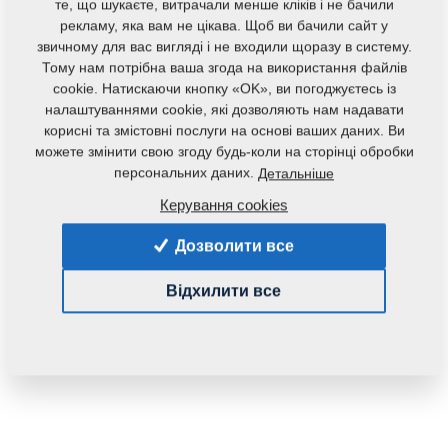
те, що шукаєте, витрачали менше кліків і не бачили
рекламу, яка вам не цікава. Щоб ви бачили сайт у
звичному для вас вигляді і не входили щоразу в систему.
Тому нам потрібна ваша згода на використання файлів
cookie. Натискаючи кнопку «OK», ви погоджуєтесь із
налаштуваннями cookie, які дозволяють нам надавати
корисні та змістовні послуги на основі ваших даних. Ви
можете змінити свою згоду будь-коли на сторінці обробки
персональних даних.
Детальніше
Код продукту:
9004399
Керування cookies
Початковий каталоговий номер:
9003375
Дозволити все
Дана запасна частина також застосовується і для
наступного обладнання:
Відхилити все
FANTOM
VERSO
Маса:
6,2590 Кг