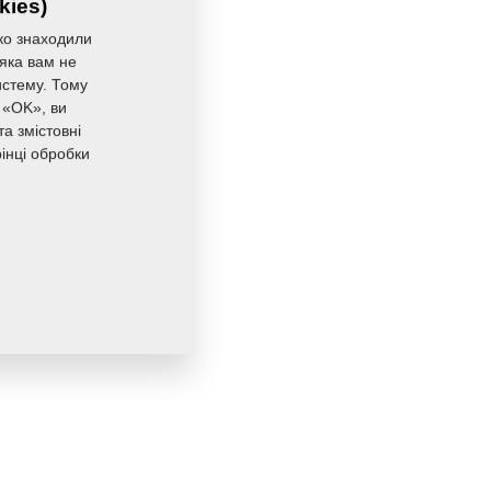
kies)
ко знаходили
 яка вам не
истему. Тому
 «OK», ви
а змістовні
інці обробки