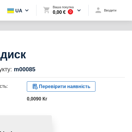
Ваша покупка
UA
Вводити
0,00 €
0
диск
укту:
m00085
сть:
Перевірити наявність
0,0090 Кг