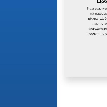
Щоб 
Нам важливо
на нашому 
цікава. Щоб
нам потр
погоджуєте
послуги на 