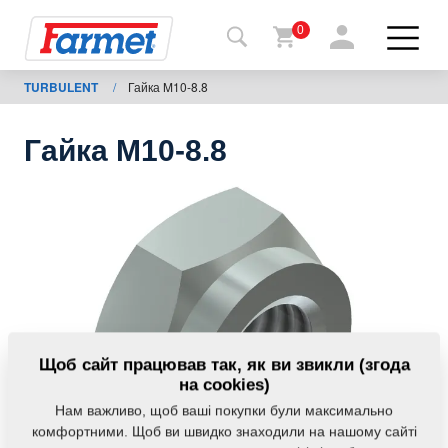
0
TURBULENT
/
Гайка M10-8.8
Назад
на
сайт
Гайка M10-8.8
Магазин
Farmet
Мої
машини
Завантаження
Щоб сайт працював так, як ви звикли (згода
на cookies)
Нам важливо, щоб ваші покупки були максимально
Контакти
комфортними. Щоб ви швидко знаходили на нашому сайті