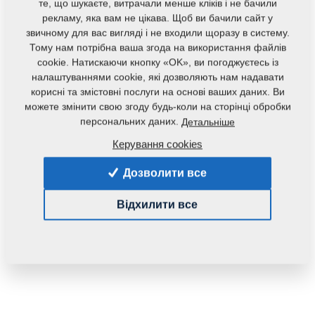
те, що шукаєте, витрачали менше кліків і не бачили
рекламу, яка вам не цікава. Щоб ви бачили сайт у
звичному для вас вигляді і не входили щоразу в систему.
Тому нам потрібна ваша згода на використання файлів
cookie. Натискаючи кнопку «OK», ви погоджуєтесь із
налаштуваннями cookie, які дозволяють нам надавати
корисні та змістовні послуги на основі ваших даних. Ви
Код продукту:
m03775
можете змінити свою згоду будь-коли на сторінці обробки
персональних даних.
Детальніше
Дана запасна частина також застосовується і для
Керування cookies
наступного обладнання:
Дозволити все
GX
DISKER
TURBULENT
DUOLENT
TRIOLENT
Відхилити все
Маса:
0,0130 Кг