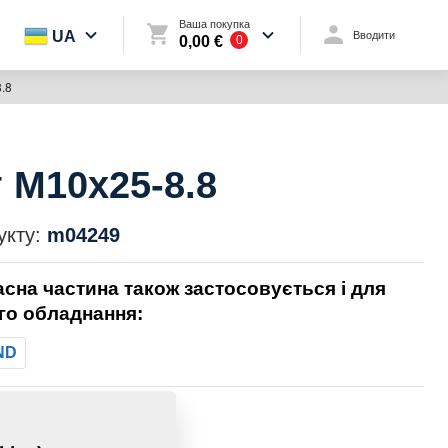
Ваша покупка
UA
Вводити
0,00 €
0
.8
 M10x25-8.8
укту:
m04249
асна частина також застосовується і для
го обладнання:
ND
0,0280 Кг