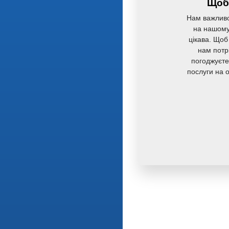
Щоб 
Нам важливо
на нашому 
цікава. Щоб
нам потр
погоджуєте
послуги на 