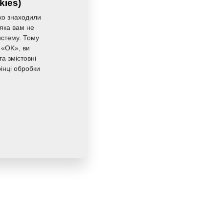
kies)
ко знаходили
 яка вам не
истему. Тому
 «OK», ви
а змістовні
інці обробки