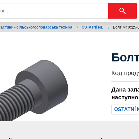
астини - сільськогосподарська техніка
/
OSTATNÍ ND
/
Болт M10x25-8
Болт
Код прод
Дана зап
наступно
OSTATNÍ 
Маса: