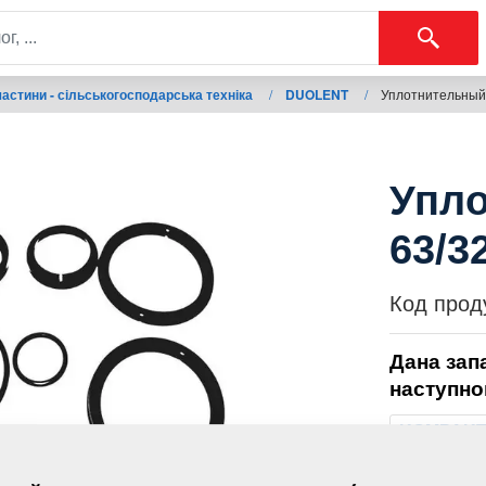
астини - сільськогосподарська техніка
/
DUOLENT
/
Уплотнительный 
Упло
63/3
Код прод
Дана зап
наступно
KOMPAK
FANTOM