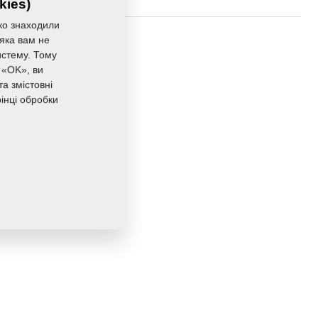
kies)
ко знаходили
0,0200 Кг
 яка вам не
истему. Тому
 «OK», ви
а змістовні
інці обробки