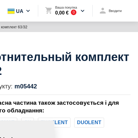
Ваша покупка
UA
Вводити
0,00 €
0
комплект 63/32
тнительный комплект
2
укту:
m05442
асна частина також застосовується і для
го обладнання:
TOMAT
GX
EXCELENT
DUOLENT