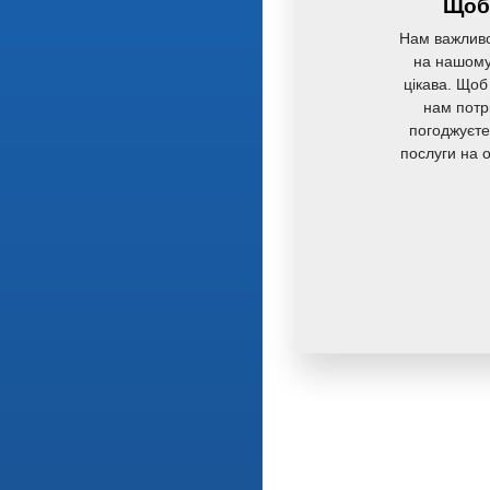
Щоб 
Нам важливо
на нашому 
цікава. Щоб
нам потр
погоджуєте
послуги на 