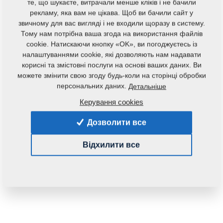
те, що шукаєте, витрачали менше кліків і не бачили
рекламу, яка вам не цікава. Щоб ви бачили сайт у
звичному для вас вигляді і не входили щоразу в систему.
Тому нам потрібна ваша згода на використання файлів
cookie. Натискаючи кнопку «OK», ви погоджуєтесь із
налаштуваннями cookie, які дозволяють нам надавати
корисні та змістовні послуги на основі ваших даних. Ви
можете змінити свою згоду будь-коли на сторінці обробки
персональних даних.
Детальніше
Код продукту:
m08184
Керування cookies
Дана запасна частина також застосовується і для
Дозволити все
наступного обладнання:
KOMPAKTOMAT
Відхилити все
Маса:
1,6940 Кг