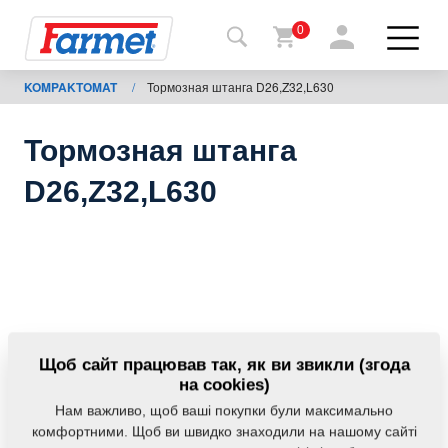
0
KOMPAKTOMAT
/
Тормозная штанга D26,Z32,L630
Назад
на
сайт
Тормозная штанга
Магазин
D26,Z32,L630
Farmet
Мої
машини
Завантаження
Щоб сайт працював так, як ви звикли (згода
на cookies)
Нам важливо, щоб ваші покупки були максимально
Контакти
комфортними. Щоб ви швидко знаходили на нашому сайті