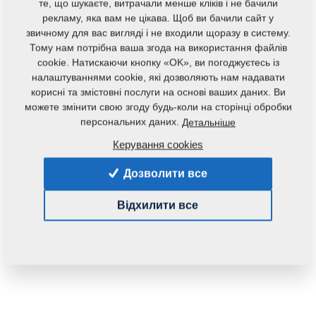
те, що шукаєте, витрачали менше кліків і не бачили
рекламу, яка вам не цікава. Щоб ви бачили сайт у
звичному для вас вигляді і не входили щоразу в систему.
Тому нам потрібна ваша згода на використання файлів
cookie. Натискаючи кнопку «OK», ви погоджуєтесь із
налаштуваннями cookie, які дозволяють нам надавати
корисні та змістовні послуги на основі ваших даних. Ви
можете змінити свою згоду будь-коли на сторінці обробки
персональних даних.
Детальніше
Код продукту:
m08194
Керування cookies
Дана запасна частина також застосовується і для
Дозволити все
наступного обладнання:
KOMPAKTOMAT
Відхилити все
Маса:
0,6300 Кг