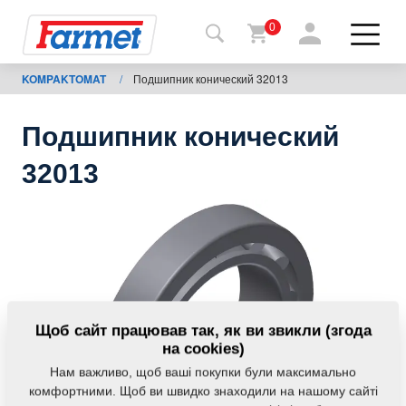
0
KOMPAKTOMAT
/
Подшипник конический 32013
Назад
на
сайт
Подшипник конический
Магазин
32013
Farmet
Мої
машини
Завантаження
Щоб сайт працював так, як ви звикли (згода
на cookies)
Нам важливо, щоб ваші покупки були максимально
Контакти
комфортними. Щоб ви швидко знаходили на нашому сайті