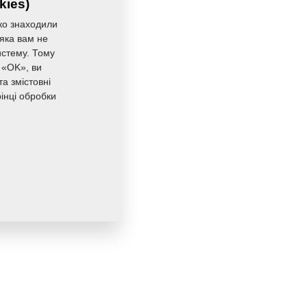
kies)
ко знаходили
 яка вам не
истему. Тому
 «OK», ви
а змістовні
інці обробки