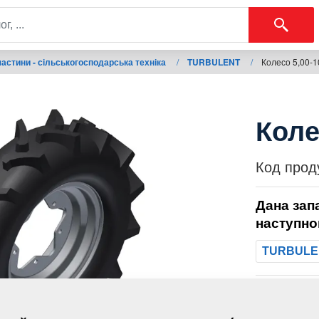
астини - сільськогосподарська техніка
/
TURBULENT
/
Колесо 5,00-
Коле
Код прод
Дана зап
наступно
TURBULE
Маса: