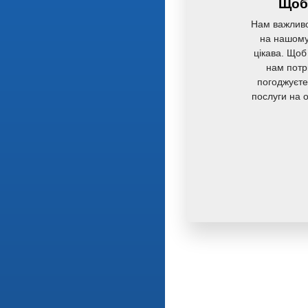
Щоб 
Нам важливо
на нашому 
цікава. Щоб
нам потр
погоджуєте
послуги на 