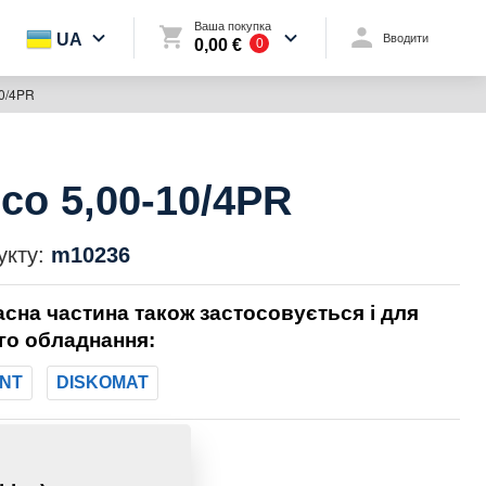
Ваша покупка
UA
Вводити
0,00 €
0
10/4PR
со 5,00-10/4PR
укту:
m10236
асна частина також застосовується і для
го обладнання:
NT
DISKOMAT
7,8000 Кг