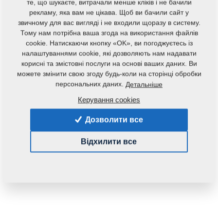
те, що шукаєте, витрачали менше кліків і не бачили
рекламу, яка вам не цікава. Щоб ви бачили сайт у
звичному для вас вигляді і не входили щоразу в систему.
Тому нам потрібна ваша згода на використання файлів
cookie. Натискаючи кнопку «OK», ви погоджуєтесь із
налаштуваннями cookie, які дозволяють нам надавати
корисні та змістовні послуги на основі ваших даних. Ви
Код продукту:
m10341
можете змінити свою згоду будь-коли на сторінці обробки
персональних даних.
Детальніше
Дана запасна частина також застосовується і для
Керування cookies
наступного обладнання:
Дозволити все
EXCELENT
Відхилити все
Маса:
1,2000 Кг