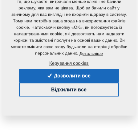
те, що шукаєте, витрачали менше кліків і не бачили
рекламу, яка вам не цікава. Щоб ви бачили сайт у
звичному для вас вигляді і не входили щоразу в систему.
Тому нам потрібна ваша згода на використання файлів
cookie. Натискаючи кнопку «OK», ви погоджуєтесь із
налаштуваннями cookie, які дозволяють нам надавати
корисні та змістовні послуги на основі ваших даних. Ви
Код продукту:
m12945
можете змінити свою згоду будь-коли на сторінці обробки
персональних даних.
Детальніше
Дана запасна частина також застосовується і для
Керування cookies
наступного обладнання:
Дозволити все
DIGGER
Відхилити все
Маса:
0,0430 Кг