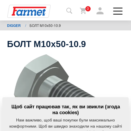
0
DIGGER
/
БОЛТ M10x50-10.9
Назад
на
сайт
БОЛТ M10x50-10.9
Магазин
Farmet
Мої
машини
Завантаження
Щоб сайт працював так, як ви звикли (згода
на cookies)
Нам важливо, щоб ваші покупки були максимально
Контакти
комфортними. Щоб ви швидко знаходили на нашому сайті