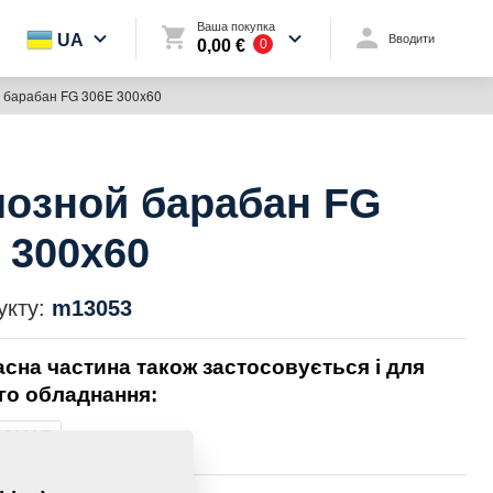
Ваша покупка
UA
Вводити
0,00 €
0
 барабан FG 306E 300x60
озной барабан FG
 300x60
укту:
m13053
асна частина також застосовується і для
го обладнання:
TOMAT