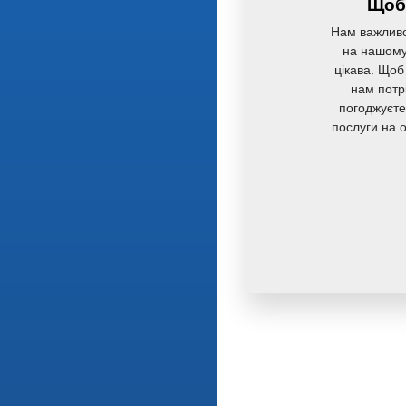
Щоб 
Нам важливо
на нашому 
цікава. Щоб
нам потр
погоджуєте
послуги на 