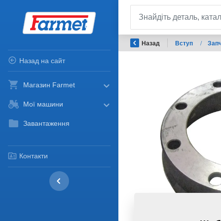
Назад
Вступ
/
Запч
Назад на сайт
Магазин Farmet
Мої машини
Завантаження
Контакти