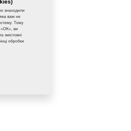
kies)
3,5000 Кг
ко знаходили
 яка вам не
истему. Тому
 «OK», ви
а змістовні
інці обробки