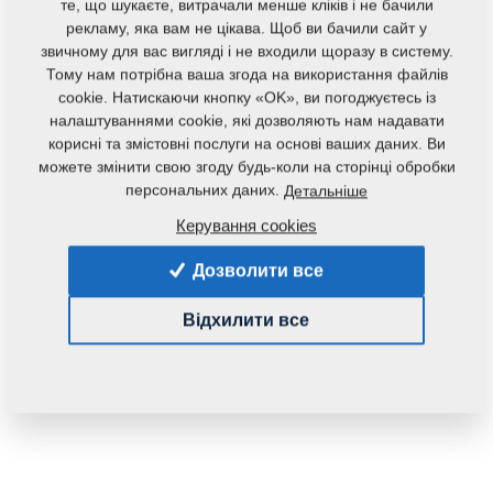
те, що шукаєте, витрачали менше кліків і не бачили
рекламу, яка вам не цікава. Щоб ви бачили сайт у
звичному для вас вигляді і не входили щоразу в систему.
Тому нам потрібна ваша згода на використання файлів
cookie. Натискаючи кнопку «OK», ви погоджуєтесь із
налаштуваннями cookie, які дозволяють нам надавати
корисні та змістовні послуги на основі ваших даних. Ви
Код продукту:
m14163
можете змінити свою згоду будь-коли на сторінці обробки
персональних даних.
Детальніше
Дана запасна частина також застосовується і для
Керування cookies
наступного обладнання:
Дозволити все
KOMPAKTOMAT
Відхилити все
Маса:
0,4000 Кг