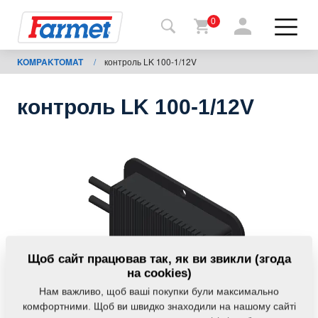
0
KOMPAKTOMAT
/
контроль LK 100-1/12V
Назад
на
сайт
контроль LK 100-1/12V
Магазин
Farmet
Мої
машини
Завантаження
Щоб сайт працював так, як ви звикли (згода
на cookies)
Нам важливо, щоб ваші покупки були максимально
Контакти
комфортними. Щоб ви швидко знаходили на нашому сайті