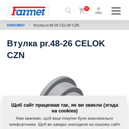
0
DISKOMAT
/
Втулка pr.48-26 CELOK CZN
Назад
на
сайт
Втулка pr.48-26 CELOK
Магазин
CZN
Farmet
Мої
машини
Завантаження
Щоб сайт працював так, як ви звикли (згода
на cookies)
Нам важливо, щоб ваші покупки були максимально
Контакти
комфортними. Щоб ви швидко знаходили на нашому сайті