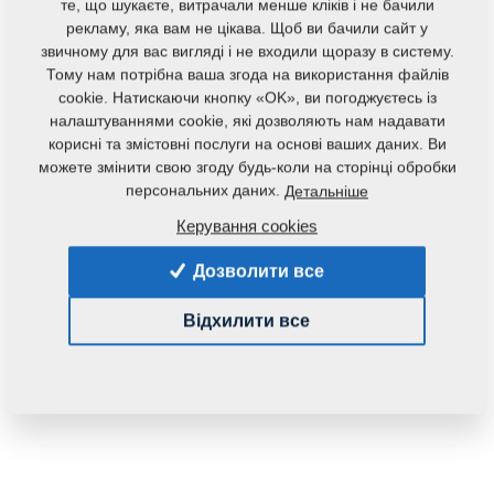
те, що шукаєте, витрачали менше кліків і не бачили
рекламу, яка вам не цікава. Щоб ви бачили сайт у
звичному для вас вигляді і не входили щоразу в систему.
Тому нам потрібна ваша згода на використання файлів
cookie. Натискаючи кнопку «OK», ви погоджуєтесь із
налаштуваннями cookie, які дозволяють нам надавати
корисні та змістовні послуги на основі ваших даних. Ви
можете змінити свою згоду будь-коли на сторінці обробки
персональних даних.
Детальніше
Код продукту:
m14199
Керування cookies
Дана запасна частина також застосовується і для
Дозволити все
наступного обладнання:
DISKOMAT
Відхилити все
Маса:
0,1800 Кг