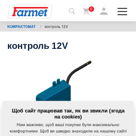
0
KOMPAKTOMAT
/
контроль 12V
Назад
на
сайт
контроль 12V
Магазин
Farmet
Мої
машини
Завантаження
Щоб сайт працював так, як ви звикли (згода
на cookies)
Нам важливо, щоб ваші покупки були максимально
Контакти
комфортними. Щоб ви швидко знаходили на нашому сайті