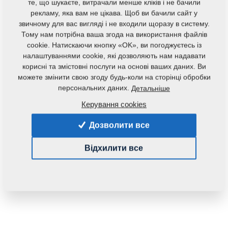
те, що шукаєте, витрачали менше кліків і не бачили
рекламу, яка вам не цікава. Щоб ви бачили сайт у
звичному для вас вигляді і не входили щоразу в систему.
Тому нам потрібна ваша згода на використання файлів
cookie. Натискаючи кнопку «OK», ви погоджуєтесь із
налаштуваннями cookie, які дозволяють нам надавати
корисні та змістовні послуги на основі ваших даних. Ви
Код продукту:
m14777
можете змінити свою згоду будь-коли на сторінці обробки
персональних даних.
Детальніше
Дана запасна частина також застосовується і для
Керування cookies
наступного обладнання:
Дозволити все
KOMPAKTOMAT
Відхилити все
Маса:
0,0550 Кг