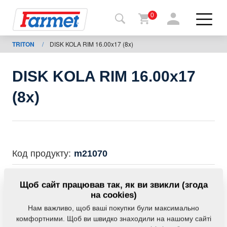
0
TRITON
/
DISK KOLA RIM 16.00x17 (8x)
Назад
на
сайт
DISK KOLA RIM 16.00x17
Магазин
(8x)
Farmet
Мої
машини
Код продукту:
m21070
Завантаження
Дана запасна частина також застосовується і для
Щоб сайт працював так, як ви звикли (згода
наступного обладнання:
на cookies)
TRITON
Нам важливо, щоб ваші покупки були максимально
Контакти
комфортними. Щоб ви швидко знаходили на нашому сайті