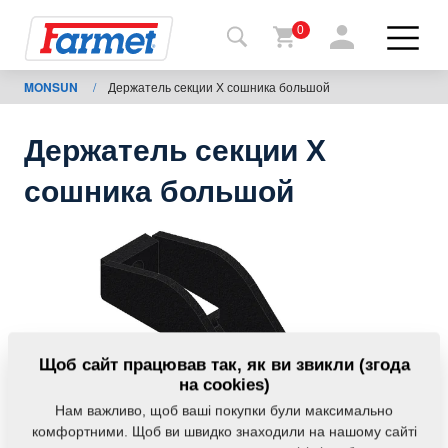
0
MONSUN
/
Держатель секции Х сошника большой
Назад
на
сайт
Держатель секции Х
Магазин
сошника большой
Farmet
Мої
машини
Завантаження
Щоб сайт працював так, як ви звикли (згода
на cookies)
Нам важливо, щоб ваші покупки були максимально
Контакти
комфортними. Щоб ви швидко знаходили на нашому сайті