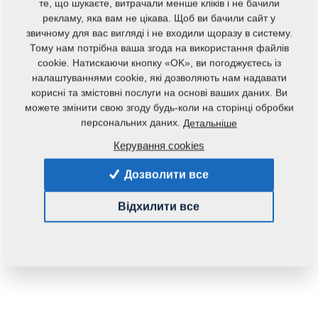
те, що шукаєте, витрачали менше кліків і не бачили
рекламу, яка вам не цікава. Щоб ви бачили сайт у
звичному для вас вигляді і не входили щоразу в систему.
Тому нам потрібна ваша згода на використання файлів
cookie. Натискаючи кнопку «OK», ви погоджуєтесь із
налаштуваннями cookie, які дозволяють нам надавати
корисні та змістовні послуги на основі ваших даних. Ви
можете змінити свою згоду будь-коли на сторінці обробки
персональних даних.
Детальніше
Код продукту:
m81180906-764
Керування cookies
Дана запасна частина також застосовується і для
Дозволити все
наступного обладнання:
MONSUN
Відхилити все
Маса:
1,7000 Кг