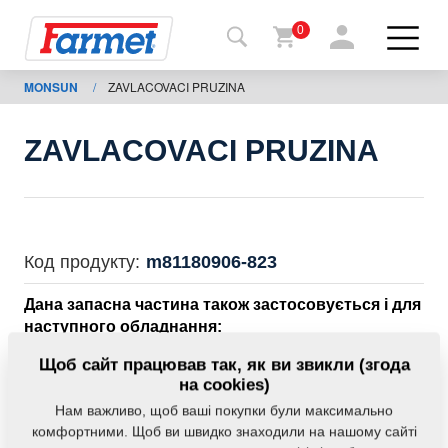
0
MONSUN
/
ZAVLACOVACI PRUZINA
Назад
на
сайт
ZAVLACOVACI PRUZINA
Магазин
Farmet
Мої
Код продукту:
m81180906-823
машини
Дана запасна частина також застосовується і для
наступного обладнання:
Завантаження
MONSUN
Щоб сайт працював так, як ви звикли (згода
на cookies)
Нам важливо, щоб ваші покупки були максимально
Контакти
Маса:
0,5300 Кг
комфортними. Щоб ви швидко знаходили на нашому сайті