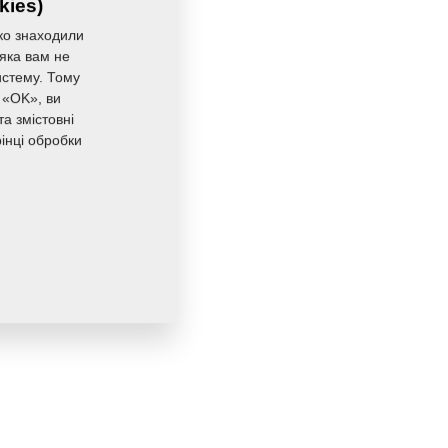
kies)
ко знаходили
 яка вам не
истему. Тому
 «OK», ви
а змістовні
інці обробки