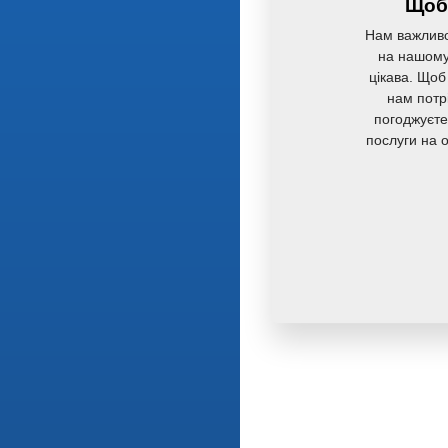
Щоб 
Нам важливо
на нашому 
цікава. Щоб
нам потр
погоджуєте
послуги на 