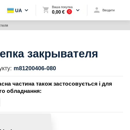
Ваша покупка
UA
Вводити
0,00 €
0
ателя
епка закрывателя
укту:
m81200406-080
асна частина також застосовується і для
го обладнання:
0,1000 Кг