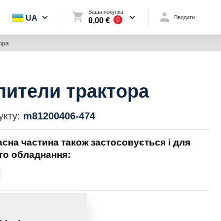
Ваша покупка
UA
Вводити
0,00 €
0
ора
ители трактора
укту:
m81200406-474
асна частина також застосовується і для
го обладнання:
3,0600 Кг