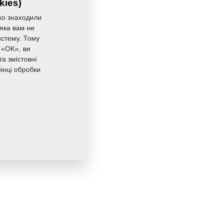
kies)
ко знаходили
 яка вам не
истему. Тому
 «OK», ви
а змістовні
інці обробки