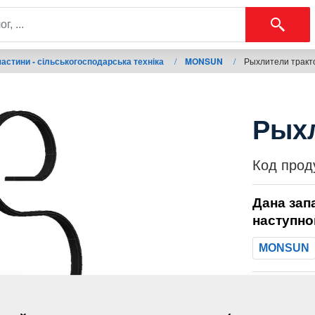
астини - сільськогосподарська техніка
/
MONSUN
/
Рыхлители тракт
Рыхл
Код прод
Дана зап
наступно
MONSUN
Маса: