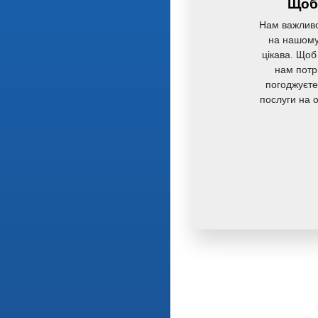
Щоб 
Нам важливо
на нашому 
цікава. Щоб
нам потр
погоджуєте
послуги на 