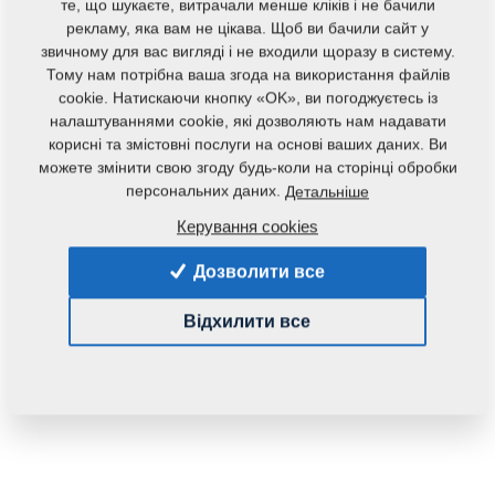
те, що шукаєте, витрачали менше кліків і не бачили
рекламу, яка вам не цікава. Щоб ви бачили сайт у
звичному для вас вигляді і не входили щоразу в систему.
Тому нам потрібна ваша згода на використання файлів
cookie. Натискаючи кнопку «OK», ви погоджуєтесь із
налаштуваннями cookie, які дозволяють нам надавати
корисні та змістовні послуги на основі ваших даних. Ви
Код продукту:
m81230104-178
можете змінити свою згоду будь-коли на сторінці обробки
персональних даних.
Детальніше
Дана запасна частина також застосовується і для
Керування cookies
наступного обладнання:
Дозволити все
MONSUN
Відхилити все
Маса:
3,2600 Кг