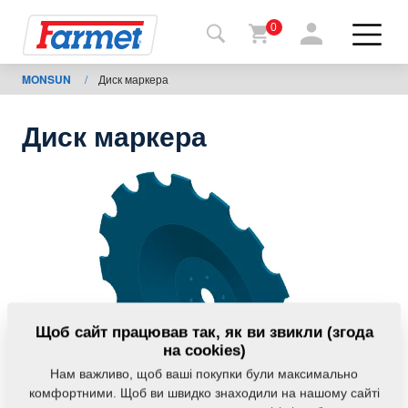
0
MONSUN
/
Диск маркера
Назад
на
сайт
Диск маркера
Магазин
Farmet
Мої
машини
Завантаження
Щоб сайт працював так, як ви звикли (згода
на cookies)
Нам важливо, щоб ваші покупки були максимально
Контакти
комфортними. Щоб ви швидко знаходили на нашому сайті