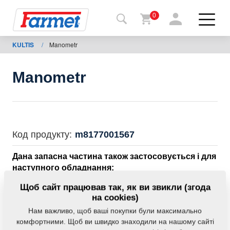
0
KULTIS
/
Manometr
Назад
на
сайт
Manometr
Магазин
Farmet
Мої
Код продукту:
m8177001567
машини
Дана запасна частина також застосовується і для
наступного обладнання:
Завантаження
KULTIS
Щоб сайт працював так, як ви звикли (згода
на cookies)
Нам важливо, щоб ваші покупки були максимально
Контакти
Маса:
0,0000 Кг
комфортними. Щоб ви швидко знаходили на нашому сайті