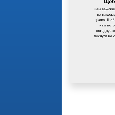
Щоб 
Нам важливо
на нашому 
цікава. Щоб
нам потр
погоджуєте
послуги на 