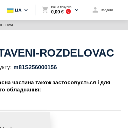
Ваша покупка
UA
Вводити
0,00 €
0
DELOVAC
TAVENI-ROZDELOVAC
укту:
m81S256000156
асна частина також застосовується і для
го обладнання:
0,0000 Кг