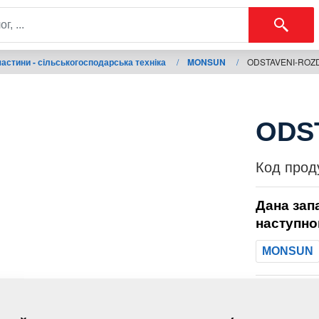
астини - сільськогосподарська техніка
/
MONSUN
/
ODSTAVENI-ROZ
ODS
Код прод
Дана зап
наступно
MONSUN
Маса: