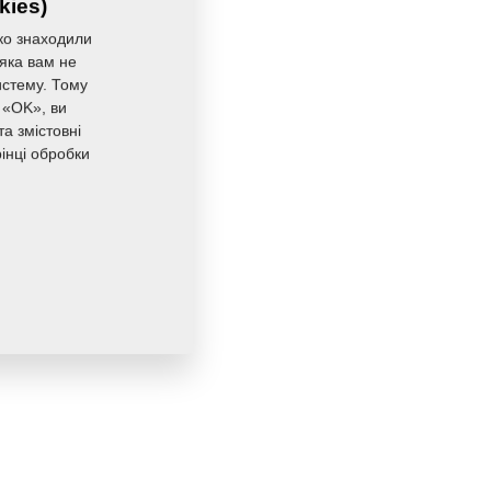
kies)
ко знаходили
 яка вам не
истему. Тому
 «OK», ви
а змістовні
інці обробки