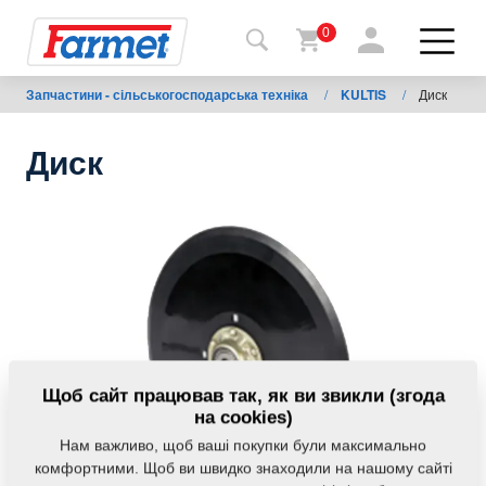
0
Запчастини - сільськогосподарська техніка
/
KULTIS
/
Диск
Назад
на
сайт
Диск
Магазин
Farmet
Мої
машини
Завантаження
Щоб сайт працював так, як ви звикли (згода
на cookies)
Нам важливо, щоб ваші покупки були максимально
Контакти
комфортними. Щоб ви швидко знаходили на нашому сайті