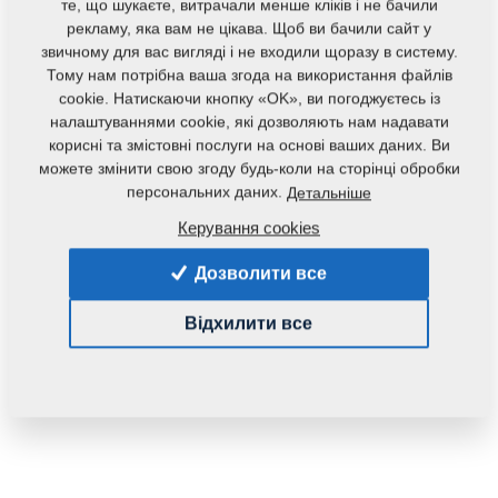
те, що шукаєте, витрачали менше кліків і не бачили
рекламу, яка вам не цікава. Щоб ви бачили сайт у
звичному для вас вигляді і не входили щоразу в систему.
Тому нам потрібна ваша згода на використання файлів
cookie. Натискаючи кнопку «OK», ви погоджуєтесь із
налаштуваннями cookie, які дозволяють нам надавати
корисні та змістовні послуги на основі ваших даних. Ви
Код продукту:
m86107-138S
можете змінити свою згоду будь-коли на сторінці обробки
персональних даних.
Детальніше
Дана запасна частина також застосовується і для
Керування cookies
наступного обладнання:
Дозволити все
KULTIS
Відхилити все
Маса:
0,0306 Кг