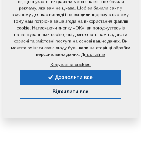
те, що шукаєте, витрачали менше кліків і не бачили
рекламу, яка вам не цікава. Щоб ви бачили сайт у
звичному для вас вигляді і не входили щоразу в систему.
Тому нам потрібна ваша згода на використання файлів
cookie. Натискаючи кнопку «OK», ви погоджуєтесь із
налаштуваннями cookie, які дозволяють нам надавати
корисні та змістовні послуги на основі ваших даних. Ви
можете змінити свою згоду будь-коли на сторінці обробки
персональних даних.
Детальніше
Код продукту:
m8677001566
Керування cookies
Дана запасна частина також застосовується і для
Дозволити все
наступного обладнання:
KULTIS
Відхилити все
Маса:
0,0000 Кг