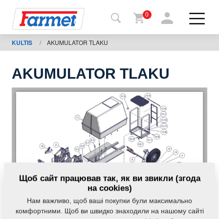
0
KULTIS
/
AKUMULATOR TLAKU
Назад
на
сайт
AKUMULATOR TLAKU
Магазин
Farmet
Мої
машини
Завантаження
Щоб сайт працював так, як ви звикли (згода
на cookies)
Нам важливо, щоб ваші покупки були максимально
Контакти
комфортними. Щоб ви швидко знаходили на нашому сайті