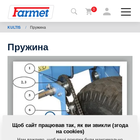
0
KULTIS
/
Пружина
Назад
на
сайт
Пружина
Магазин
Farmet
Мої
машини
Завантаження
Щоб сайт працював так, як ви звикли (згода
Контакти
на cookies)
Нам важливо, щоб ваші покупки були максимально