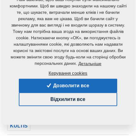
комфортними. Щоб ви швидко знаходили на нашому сайті
те, що шукаєте, витрачали менше кліків і не бачили
рекламу, яка вам не цікава. Щоб ви бачили сайт у
звичному для вас вигляді і не входили щоразу в систему.
Тому нам потрібна ваша згода на використання файлів
cookie. Натискаючи кнопку «OK», ви погоджуєтесь із
налаштуваннями cookie, які дозволяють нам надавати
корисні та змістовні послуги на основі ваших даних. Ви
можете змінити свою згоду будь-коли на сторінці обробки
персональних даних.
Детальніше
Керування cookies
Дозволити все
Код продукту:
m86GD1065
Відхилити все
Дана запасна частина також застосовується і для
наступного обладнання:
KULTIS