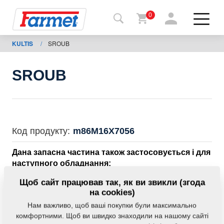
0
KULTIS
/
SROUB
Назад
на
сайт
SROUB
Магазин
Farmet
Мої
Код продукту:
m86M16X7056
машини
Дана запасна частина також застосовується і для
наступного обладнання:
Завантаження
KULTIS
Щоб сайт працював так, як ви звикли (згода
на cookies)
Нам важливо, щоб ваші покупки були максимально
Контакти
Маса:
0,0000 Кг
комфортними. Щоб ви швидко знаходили на нашому сайті