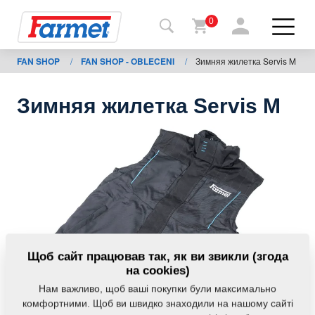
0
FAN SHOP
/
FAN SHOP - OBLECENI
/
Зимняя жилетка Servis M
Назад
на
сайт
Зимняя жилетка Servis M
Магазин
Farmet
Мої
машини
Завантаження
Щоб сайт працював так, як ви звикли (згода
на cookies)
Нам важливо, щоб ваші покупки були максимально
Контакти
комфортними. Щоб ви швидко знаходили на нашому сайті