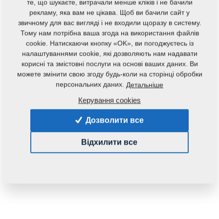
те, що шукаєте, витрачали менше кліків і не бачили
рекламу, яка вам не цікава. Щоб ви бачили сайт у
звичному для вас вигляді і не входили щоразу в систему.
Тому нам потрібна ваша згода на використання файлів
cookie. Натискаючи кнопку «OK», ви погоджуєтесь із
налаштуваннями cookie, які дозволяють нам надавати
корисні та змістовні послуги на основі ваших даних. Ви
Код продукту:
r00061
можете змінити свою згоду будь-коли на сторінці обробки
персональних даних.
Детальніше
Наявність:
Перевірити наявність
Керування cookies
Маса:
0,5910 Кг
Дозволити все
61,43 €
Відхилити все
pc.:
У кошик
з ПДВ