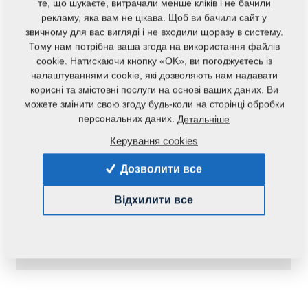
те, що шукаєте, витрачали менше кліків і не бачили
рекламу, яка вам не цікава. Щоб ви бачили сайт у
звичному для вас вигляді і не входили щоразу в систему.
Тому нам потрібна ваша згода на використання файлів
cookie. Натискаючи кнопку «OK», ви погоджуєтесь із
налаштуваннями cookie, які дозволяють нам надавати
корисні та змістовні послуги на основі ваших даних. Ви
можете змінити свою згоду будь-коли на сторінці обробки
персональних даних.
Детальніше
Код продукту:
r00070
Керування cookies
Наявність:
Перевірити наявність
Дозволити все
Маса:
0,9810 Кг
Відхилити все
116,55 €
pc.:
У кошик
з ПДВ