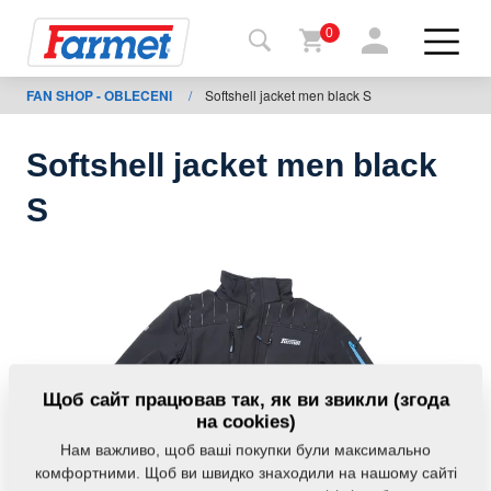
0
FAN SHOP - OBLECENI
/
Softshell jacket men black S
Назад
на
сайт
Softshell jacket men black
Магазин
S
Farmet
Мої
машини
Завантаження
Щоб сайт працював так, як ви звикли (згода
на cookies)
Нам важливо, щоб ваші покупки були максимально
Контакти
комфортними. Щоб ви швидко знаходили на нашому сайті